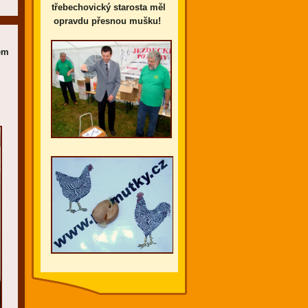
třebechovický starosta měl
opravdu přesnou mušku!
em