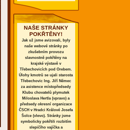
NAŠE STRÁNKY
POKŘTĚNY!
Jak už jsme avizovali, byly
naše webové stránky po
zkušebním provozu
slavnostně pokřtěny na
krajské výstavě v
Třebechovicích pod Orebem.
Úlohy kmotrů se ujali starosta
Třebechovic Ing. Jiří Němec
za asistence místopředsedy
Klubu chovatelů plymutek
Miloslava Hertla (vpravo) a
předsedy okresní organizace
ČSCH v Hradci Králové Josefa
Šolce (vlevo). Stránky jsme
symbolicky pokřtili rozbitím
slepičího vajíčka a