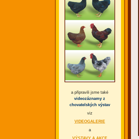
a připravili jsme také
videozáznamy z
chovatelských výstav
viz
VIDEOGALERIE
a
VÝSTAVY A AKCE