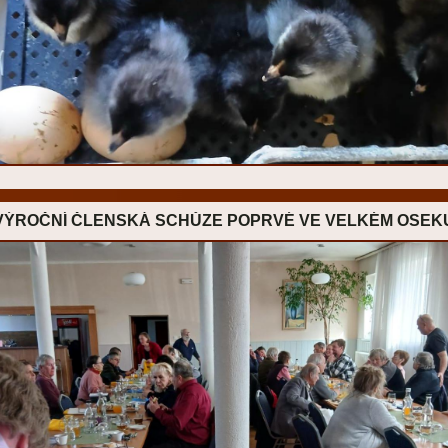
VÝROČNÍ ČLENSKÁ SCHŮZE POPRVÉ VE VELKÉM OSEK