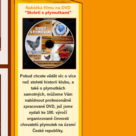
Nabídka filmu na DVD
"Století s plymutkami"
Pokud chcete vědět víc o více
než stoleté historii klubu, a
také o plymutkách
samotných, můžeme Vám
nabídnout profesionálně
zpracované DVD, jež jsme
vydali ke 100. výročí
organizované činnosti
chovatelů plymutek na území
České republiky.