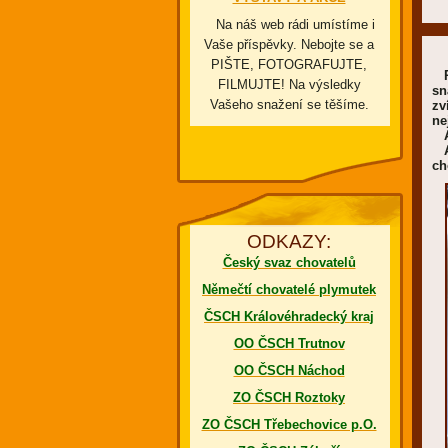
Na náš web rádi umístíme i
Vaše příspěvky. Nebojte se a
PIŠTE, FOTOGRAFUJTE,
Pr
FILMUJTE! Na výsledky
sn
Vašeho snažení se těšíme.
zv
ne
A 
Ať
ch
ODKAZY:
Český svaz chovatelů
Němečtí chovatelé plymutek
ČSCH Královéhradecký kraj
OO ČSCH Trutnov
OO ČSCH Náchod
ZO ČSCH Roztoky
ZO ČSCH Třebechovice p.O.