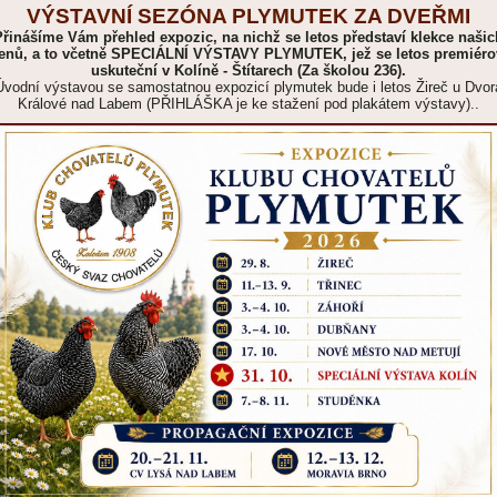
VÝSTAVNÍ SEZÓNA PLYMUTEK ZA DVEŘMI
Přinášíme Vám přehled expozic, na nichž se letos představí klekce našic
lenů, a to včetně SPECIÁLNÍ VÝSTAVY PLYMUTEK, jež se letos premiéro
uskuteční v Kolíně - Štítarech (Za školou 236).
Úvodní výstavou se samostatnou expozicí plymutek bude i letos Žireč u Dvor
Králové nad Labem (PŘIHLÁŠKA je ke stažení pod plakátem výstavy)..