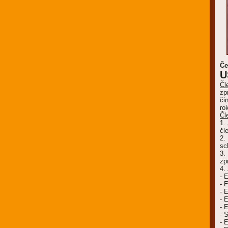
Če
U
Čl
zp
či
ro
Čl
1.
čl
2.
sc
3.
zp
4.
- 
- 
- 
- 
- 
- 
- 