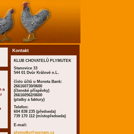
Kontakt
KLUB CHOVATELŮ PLYMUTEK
Stanovice 33
544 01 Dvůr Králové n.L.
číslo účtů u Moneta Bank:
266160730/0600
m a
(členské příspěvky)
u
266160562/0600
(platby a faktury)
Telefon:
h
604 838 235 (předseda)
739 170 112 (místopředseda)
E-mail:
plymutky
@seznam.
cz