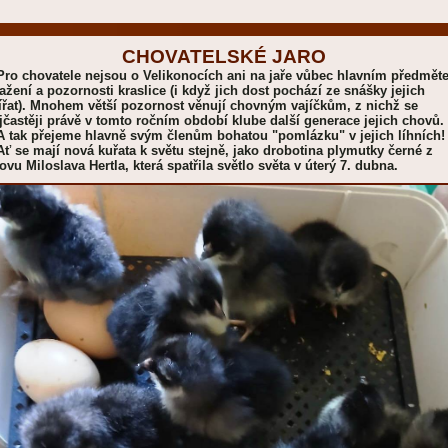
CHOVATELSKÉ JARO
o chovatele nejsou o Velikonocích ani na jaře vůbec hlavním předmět
ažení a pozornosti kraslice (i když jich dost pochází ze snášky jejich
ířat). Mnohem větší pozornost věnují chovným vajíčkům, z nichž se
jčastěji právě v tomto ročním období klube další generace jejich chovů.
tak přejeme hlavně svým členům bohatou "pomlázku" v jejich líhních!
 se mají nová kuřata k světu stejně, jako drobotina plymutky černé z
ovu Miloslava Hertla, která spatřila světlo světa v úterý 7. dubna.