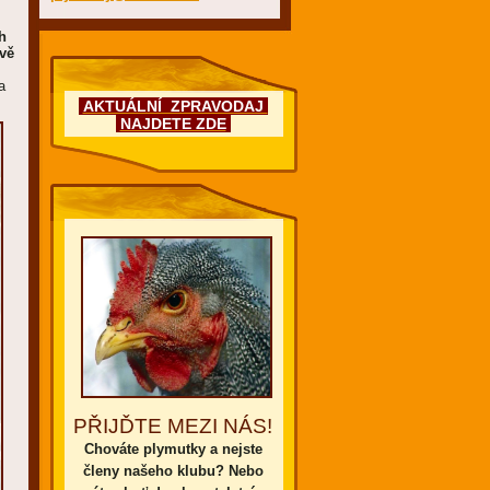
h
vě
a
AKTUÁLNÍ ZPRAVODAJ
NAJDETE ZDE
PŘIJĎTE MEZI NÁS!
Chováte plymutky a nejste
členy našeho klubu? Nebo