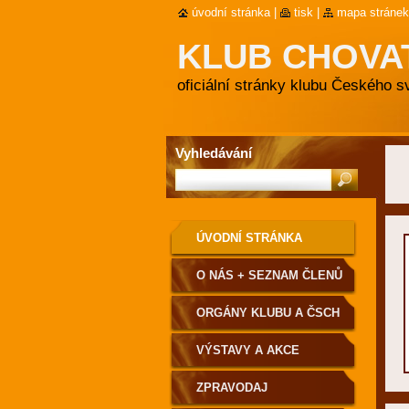
úvodní stránka
|
tisk
|
mapa stránek
KLUB CHOVA
oficiální stránky klubu Českého 
Vyhledávání
ÚVODNÍ STRÁNKA
O NÁS + SEZNAM ČLENŮ
ORGÁNY KLUBU A ČSCH
VÝSTAVY A AKCE
ZPRAVODAJ