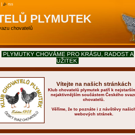
|
rss
TELŮ PLYMUTEK
svazu chovatelů
PLYMUTKY CHOVÁME PRO KRÁSU, RADOST A
UŽITEK
Vítejte na našich stránkách
Klub chovatelů plymutek patří k nejstarší
nejaktivnějším součástem Českého svaz
chovatelů.
Věříme
, že to poznáte i z návštěvy našic
webových stránek.