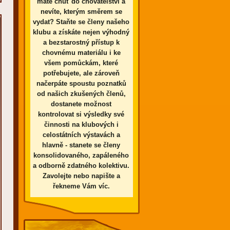
máte chuť do chovatelství a
nevíte, kterým směrem se
vydat? Staňte se členy našeho
klubu a získáte nejen výhodný
a bezstarostný přístup k
chovnému materiálu i ke
všem pomůckám, které
potřebujete, ale zároveň
načerpáte spoustu poznatků
od našich zkušených členů,
dostanete možnost
kontrolovat si výsledky své
činnosti na klubových i
celostátních výstavách a
hlavně - stanete se členy
konsolidovaného, zapáleného
a odborně zdatného kolektivu.
Zavolejte nebo napište a
řekneme Vám víc.