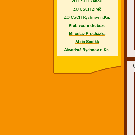
ZO ČSCH Záhoří
ZO ČSCH Žireč
ZO ČSCH Rychnov n.Kn.
Klub vodní drůbeže
Miloslav Procházka
Alois Sedlák
Akvaristé Rychnov n.Kn.