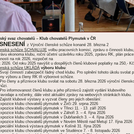
ský svaz chovatelů – Klub chovatelů Plymutek v ČR
SNESENÍ
z Výroční členské schůze konané 28. března 2
enská schůze SCHVALUJE
volbu pracovních komisí, zprávu o činnosti klubu
rávu ekonoma klubu, roční účetní uzávěrku roku 2025, zprávu RK, plán práce
nnosti na rok 2026, rozpočet na
k 2026. Od roku 2025 navýšit u dospělých členů klubové poplatky na 250,- Kč
enská schůze UKLÁDÁ
výboru klubu
:
 Svojí činností zabezpečit řádný chod klubu. Pro splnění tohoto úkolu svolat p
eny výboru a členy RK tři výborové schůze.
 Pro členy a příznivce klubu svolat na sobotu 28. března 2026 výroční člensk
hůzi.
 Pro informovanost členů klubu a jeho příznivců zajistit vydání klubového
ravodaje a ročenky, dále vést aktuální zprávy na webových stránkách klubu.
 Zajistit klubové výstavy a vyzvat členy pro jejich obeslání:
Expozice klubu chovatelů plymutek v Žirči 29. srpna 2026
Expozice klubu chovatelů plymutek v Třinci 11. - 13. září 2026
Expozice klubu chovatelů plymutek v Záhoří 3. – 4. října 2026
Expozice klubu chovatelů plymutek v Dubňaněch 3. – 4. října 2026
Expozice klubu chovatelů plymutek v Novém Městě nad Metují 17. října 2026
Speciální klubová výstava plymutek v Kolíně 31. října 2026
Expozice klubu chovatelů plymutek ve Studénce 7. - 8. listopadu 2026