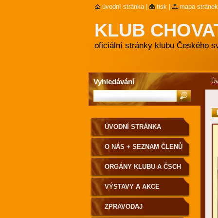
úvodní stránka
|
tisk
|
mapa stránek
KLUB CHOVA
oficiální stránky klubu Českého 
Vyhledávání
Úv
ÚVODNÍ STRÁNKA
O NÁS + SEZNAM ČLENŮ
ORGÁNY KLUBU A ČSCH
VÝSTAVY A AKCE
ZPRAVODAJ