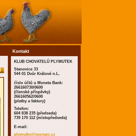
Kontakt
KLUB CHOVATELŮ PLYMUTEK
Stanovice 33
Í
544 01 Dvůr Králové n.L.
číslo účtů u Moneta Bank:
266160730/0600
(členské příspěvky)
266160562/0600
(platby a faktury)
Telefon:
604 838 235 (předseda)
739 170 112 (místopředseda)
E-mail:
plymutky
@seznam.
cz