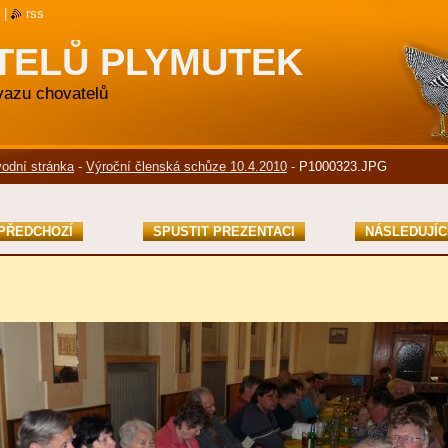
|
rss
TELŮ PLYMUTEK
svazu chovatelů
odní stránka
-
Výroční členská schůze 10.4.2010
-
P1000323.JPG
PŘEDCHOZÍ
SPUSTIT PREZENTACI
NÁSLEDUJÍC