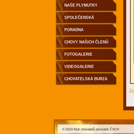
NAŠE PLYMUTKY
SPOLEČENSKÁ
KRONIKA
PORADNA
CHOVY NAŠICH ČLENŮ
FOTOGALERIE
VIDEOGALERIE
CHOVATELSKÁ BURZA
Zp
© 2010 Klub chovatelů plymutek ČSCH