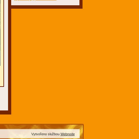
Vytvořeno službou
Webnode