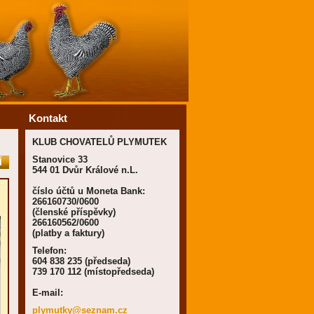
Kontakt
KLUB CHOVATELŮ PLYMUTEK
Stanovice 33
Í
544 01 Dvůr Králové n.L.
číslo účtů u Moneta Bank:
266160730/0600
(členské příspěvky)
266160562/0600
(platby a faktury)
Telefon:
604 838 235 (předseda)
739 170 112 (místopředseda)
E-mail:
plymutky
@seznam.
cz