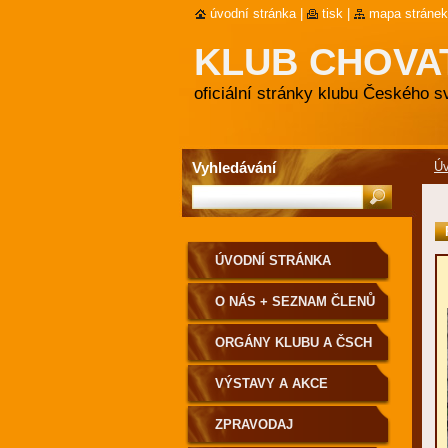
úvodní stránka
|
tisk
|
mapa stránek
KLUB CHOVA
oficiální stránky klubu Českého 
Vyhledávání
Úv
ÚVODNÍ STRÁNKA
O NÁS + SEZNAM ČLENŮ
ORGÁNY KLUBU A ČSCH
VÝSTAVY A AKCE
ZPRAVODAJ