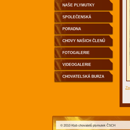
NAŠE PLYMUTKY
SPOLEČENSKÁ
KRONIKA
PORADNA
CHOVY NAŠICH ČLENŮ
FOTOGALERIE
VIDEOGALERIE
CHOVATELSKÁ BURZA
Zp
© 2010 Klub chovatelů plymutek ČSCH