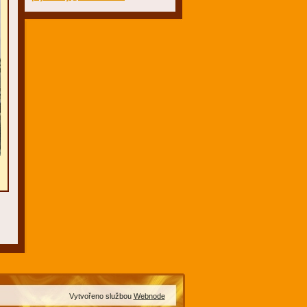
Vytvořeno službou
Webnode