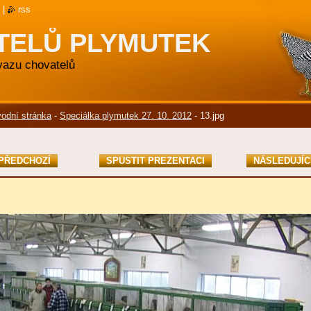
|
rss
TELŮ PLYMUTEK
svazu chovatelů
odní stránka
-
Speciálka plymutek 27. 10. 2012
-
13.jpg
PŘEDCHOZÍ
SPUSTIT PREZENTACI
NÁSLEDUJÍC