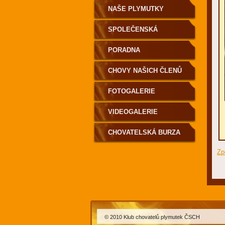
NAŠE PLYMUTKY
SPOLEČENSKÁ
KRONIKA
PORADNA
CHOVY NAŠICH ČLENŮ
FOTOGALERIE
VIDEOGALERIE
CHOVATELSKÁ BURZA
Zp
© 2010 Klub chovatelů plymutek ČSCH