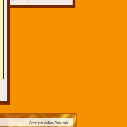
Vytvořeno službou
Webnode