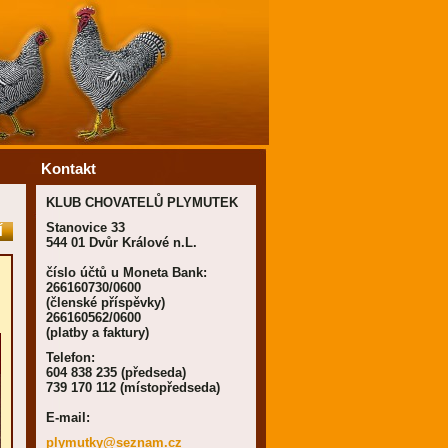
Kontakt
KLUB CHOVATELŮ PLYMUTEK
Stanovice 33
Í
544 01 Dvůr Králové n.L.
číslo účtů u Moneta Bank:
266160730/0600
(členské příspěvky)
266160562/0600
(platby a faktury)
Telefon:
604 838 235 (předseda)
739 170 112 (místopředseda)
E-mail:
plymutky
@seznam.
cz