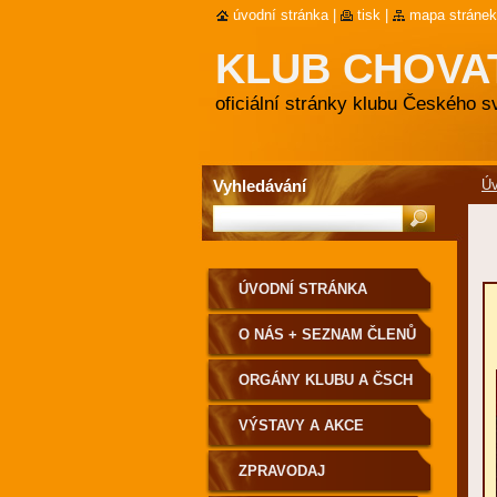
úvodní stránka
|
tisk
|
mapa stránek
KLUB CHOVA
oficiální stránky klubu Českého 
Vyhledávání
Úv
ÚVODNÍ STRÁNKA
O NÁS + SEZNAM ČLENŮ
ORGÁNY KLUBU A ČSCH
VÝSTAVY A AKCE
ZPRAVODAJ