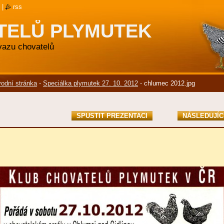
|
rss
TELŮ PLYMUTEK
svazu chovatelů
odní stránka
-
Speciálka plymutek 27. 10. 2012
-
chlumec 2012.jpg
SPUSTIT PREZENTACI
NÁSLEDUJÍC