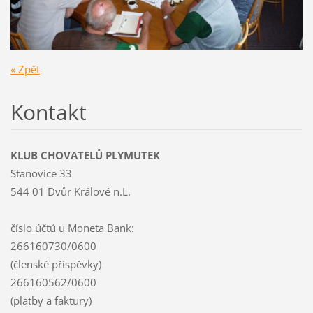
« Zpět
Kontakt
KLUB CHOVATELŮ PLYMUTEK
Stanovice 33
544 01 Dvůr Králové n.L.
číslo účtů u Moneta Bank:
266160730/0600
(členské příspěvky)
266160562/0600
(platby a faktury)