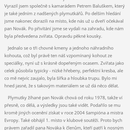
Vyrazil jsem společně s kamarádem Petrem Baluškem, který
je také jedním z nadšených plymutkářů. Po delším hledání
jsme nakonec dorazili na místo, kde nás už u dveří očekával
pan Novák. Po přivítání jsme se vydali na zahradu, kde nám
byla předvedena zvířata. Opravdu pěkné kousky.
Jednalo se o tři chovné kmeny a jednoho náhradního
kohouta, což byl právě ten náš vzpomínaný kohout ze
speciálky, nyní už s krásně dopeřeným ocasem. Zvířata jako
celek působila typicky - nízké hřebeny, perfektní kresba, ale
co mě nejvíc zaujalo, byla šířka a hloubka trupu. Bylo mi
hned jasné, že s takovým materiálem se už dá něco dělat.
Plymutky žíhané pan Novák chová od roku 1978, takže ví
přesně, co dělá, a výsledky jsou také vidět. Podařilo se mu
kromě jiných ocenění získat v roce 2004 šampióna a mistra
Evropy. Také obhájil 1. místo v klubové soutěži. Proto bych
právem zařadil pana Nováka k členům, kteří patří k nosným