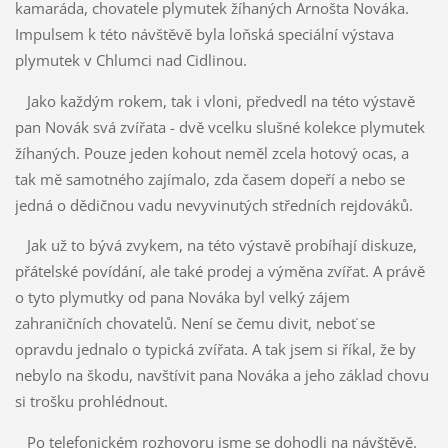
kamaráda, chovatele plymutek žíhaných Arnošta Nováka.
Impulsem k této návštěvě byla loňská speciální výstava
plymutek v Chlumci nad Cidlinou.
Jako každým rokem, tak i vloni, předvedl na této výstavě
pan Novák svá zvířata - dvě vcelku slušné kolekce plymutek
žíhaných. Pouze jeden kohout neměl zcela hotový ocas, a
tak mě samotného zajímalo, zda časem dopeří a nebo se
jedná o dědičnou vadu nevyvinutých středních rejdováků.
Jak už to bývá zvykem, na této výstavě probíhají diskuze,
přátelské povídání, ale také prodej a výměna zvířat. A právě
o tyto plymutky od pana Nováka byl velký zájem
zahraničních chovatelů. Není se čemu divit, neboť se
opravdu jednalo o typická zvířata. A tak jsem si říkal, že by
nebylo na škodu, navštívit pana Nováka a jeho základ chovu
si trošku prohlédnout.
Po telefonickém rozhovoru jsme se dohodli na návštěvě.