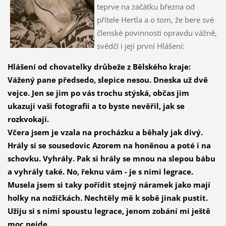
teprve na začátku března od
přítele Hertla a o tom, že bere své
členské povinnosti opravdu vážně,
svědčí i její první Hlášení:
Hlášení od chovatelky drůbeže z Bělského kraje:
Vážený pane předsedo, slepice nesou. Dneska už dvě
vejce. Jen se jim po vás trochu stýská, občas jim
ukazuji vaši fotografii a to byste nevěřil, jak se
rozkvokají.
Včera jsem je vzala na procházku a běhaly jak divý.
Hrály si se sousedovic Azorem na honěnou a poté i na
schovku. Vy
hrály. Pak si hrály se mnou na slepou bábu
a vyhrály také. No, řeknu vám - je s nimi legrace.
Musela jsem si taky pořídit stejný náramek jako mají
holky na nožičkách. Nechtěly mě k sobě jinak pustit.
Užiju si s nimi spoustu legrace, jenom zobání mi ještě
moc nejde.