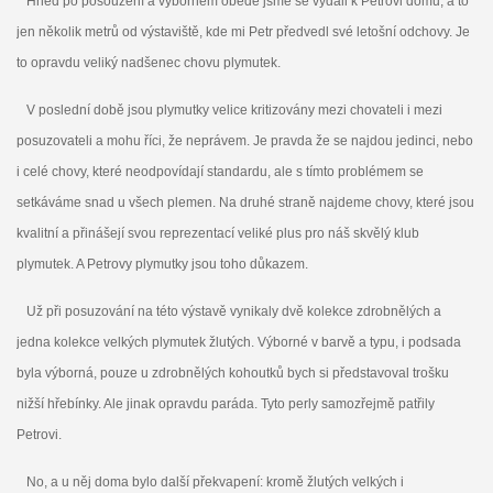
Hned po posouzení a výborném obědě jsme se vydali k Petrovi domů, a to
jen několik metrů od výstaviště, kde mi Petr předvedl své letošní odchovy. Je
to opravdu veliký nadšenec chovu plymutek.
V poslední době jsou plymutky velice kritizovány mezi chovateli i mezi
posuzovateli a mohu říci, že neprávem. Je pravda že se najdou jedinci, nebo
i celé chovy, které neodpovídají standardu, ale s tímto problémem se
setkáváme snad u všech plemen. Na druhé straně najdeme chovy, které jsou
kvalitní a přinášejí svou reprezentací veliké plus pro náš skvělý klub
plymutek. A Petrovy plymutky jsou toho důkazem.
Už při posuzování na této výstavě vynikaly dvě kolekce zdrobnělých a
jedna kolekce velkých plymutek žlutých. Výborné v barvě a typu, i podsada
byla výborná, pouze u zdrobnělých kohoutků bych si představoval trošku
nižší hřebínky. Ale jinak opravdu paráda. Tyto perly samozřejmě patřily
Petrovi.
No, a u něj doma bylo další překvapení: kromě žlutých velkých i