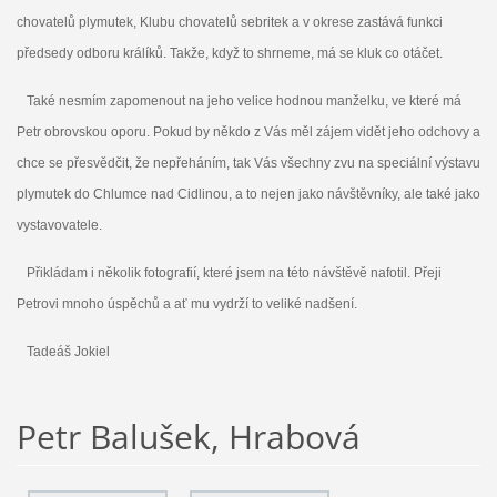
chovatelů plymutek, Klubu chovatelů sebritek a v okrese zastává funkci
předsedy odboru králíků. Takže, když to shrneme, má se kluk co otáčet.
Také nesmím zapomenout na jeho velice hodnou manželku, ve které má
Petr obrovskou oporu. Pokud by někdo z Vás měl zájem vidět jeho odchovy a
chce se přesvědčit, že nepřeháním, tak Vás všechny zvu na speciální výstavu
plymutek do Chlumce nad Cidlinou, a to nejen jako návštěvníky, ale také jako
vystavovatele.
Přikládam i několik fotografií, které jsem na této návštěvě nafotil. Přeji
Petrovi mnoho úspěchů a ať mu vydrží to veliké nadšení.
Tadeáš Jokiel
Petr Balušek, Hrabová