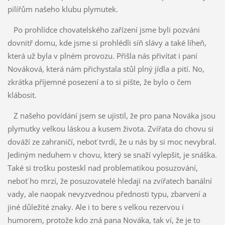
pilířům našeho klubu plymutek.
Po prohlídce chovatelského zařízení jsme byli pozváni
dovnitř domu, kde jsme si prohlédli síň slávy a také líheň,
která už byla v plném provozu. Přišla nás přivítat i paní
Nováková, která nám přichystala stůl plný jídla a pití. No,
zkrátka příjemné posezení a to si pište, že bylo o čem
klábosit.
Z našeho povídání jsem se ujistil, že pro pana Nováka jsou
plymutky velkou láskou a kusem života. Zvířata do chovu si
dováží ze zahraničí, neboť tvrdí, že u nás by si moc nevybral.
Jediným neduhem v chovu, který se snaží vylepšit, je snáška.
Také si trošku posteskl nad problematikou posuzování,
neboť ho mrzí, že posuzovatelé hledají na zvířatech banální
vady, ale naopak nevyzvednou přednosti typu, zbarvení a
jiné důležité znaky. Ale i to bere s velkou rezervou i
humorem, protože kdo zná pana Nováka, tak ví, že je to