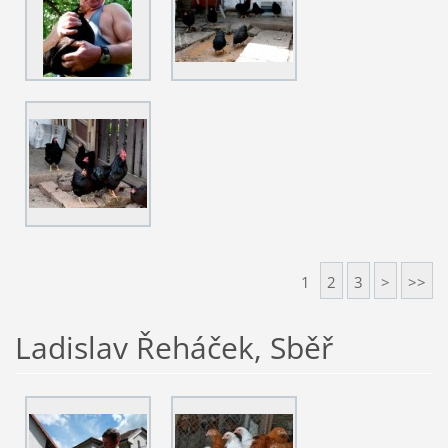
1
2
3
>
>>
Ladislav Řeháček, Sběř