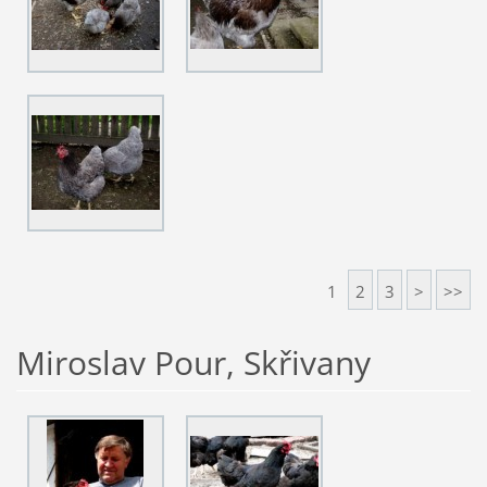
1
2
3
>
>>
Miroslav Pour, Skřivany