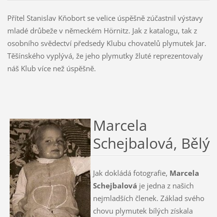
Přítel Stanislav Kňobort se velice úspěšně zúčastnil výstavy
mladé drůbeže v německém Hörnitz. Jak z katalogu, tak z
osobního svědectví předsedy Klubu chovatelů plymutek Jar.
Těšínského vyplývá, že jeho plymutky žluté reprezentovaly
náš Klub více než úspěšně.
Marcela
Schejbalová, Bělý
Jak dokládá fotografie,
Marcela
Schejbalová
je jedna z našich
nejmladších členek. Základ svého
chovu plymutek bílých získala