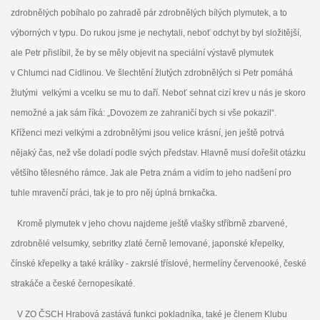
zdrobnělých pobíhalo po zahradě pár zdrobnělých bílých plymutek, a to
výborných v typu. Do rukou jsme je nechytali, neboť odchyt by byl složitější,
ale Petr přislíbil, že by se měly objevit na speciální výstavě plymutek
v Chlumci nad Cidlinou. Ve šlechtění žlutých zdrobnělých si Petr pomáhá
žlutými
velkými a vcelku se mu to daří. Neboť sehnat cizí krev u nás je skoro
nemožné a jak sám říká: „Dovozem ze zahraničí bych si vše pokazil“.
Kříženci mezi velkými a zdrobnělými jsou velice krásní, jen ještě potrvá
nějaký čas, než vše doladí podle svých představ. Hlavně musí dořešit otázku
většího tělesného rámce. Jak ale Petra znám a vidím to jeho nadšení pro
tuhle mravenčí práci, tak je to pro něj úplná brnkačka.
Kromě plymutek v jeho chovu najdeme ještě vlašky stříbrně zbarvené,
zdrobnělé velsumky, sebritky zlaté černě lemované, japonské křepelky,
čínské křepelky a také králíky - zakrslé tříslové, hermelíny červenooké, české
strakáče a české černopesíkaté.
V ZO ČSCH Hrabová zastává funkci pokladníka, také je členem Klubu