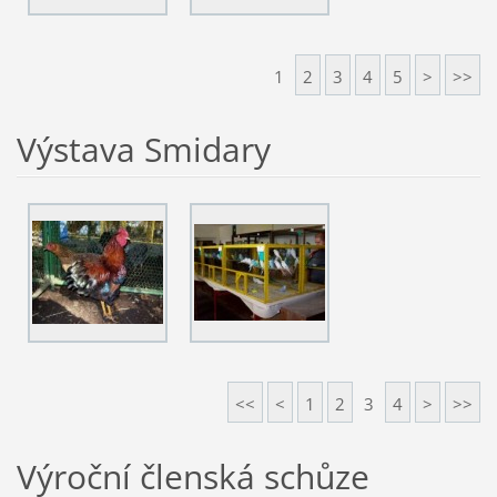
1
2
3
4
5
>
>>
Výstava Smidary
<<
<
1
2
3
4
>
>>
Výroční členská schůze