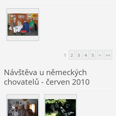
1
2
3
4
5
>
>>
Návštěva u německých
chovatelů - červen 2010