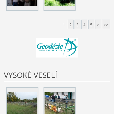
1
2
3
4
5
>
>>
VYSOKÉ VESELÍ