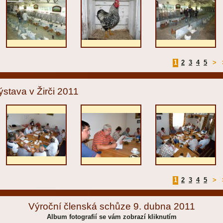
1
2
3
4
5
>
ýstava v Žirči 2011
1
2
3
4
5
>
Výroční členská schůze 9. dubna 2011
Album fotografií se vám zobrazí kliknutím