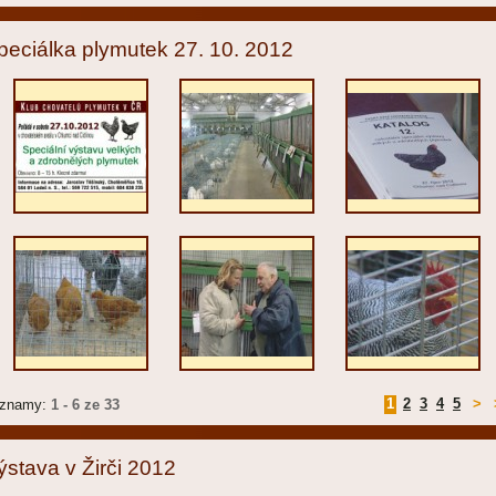
peciálka plymutek 27. 10. 2012
1
2
3
4
5
>
znamy:
1 - 6 ze 33
ýstava v Žirči 2012