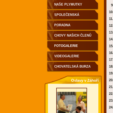
NAŠE PLYMUTKY
9.
10
SPOLEČENSKÁ
11
KRONIKA
PORADNA
12
13
CHOVY NAŠICH ČLENŮ
14
FOTOGALERIE
15
16
VIDEOGALERIE
17
CHOVATELSKÁ BURZA
18
19
Oslavy v Záhoří
20
21
22
23
24