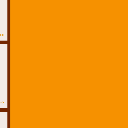
>>
>>