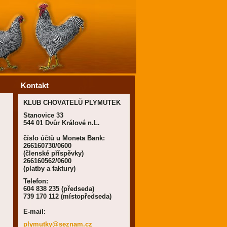
Kontakt
KLUB CHOVATELŮ PLYMUTEK
Stanovice 33
544 01 Dvůr Králové n.L.
číslo účtů u Moneta Bank:
266160730/0600
(členské příspěvky)
266160562/0600
(platby a faktury)
Telefon:
604 838 235 (předseda)
739 170 112 (místopředseda)
E-mail:
plymutky
@seznam.
cz