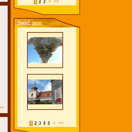
1
2
3
>
>>
ŽIREČ 2010
>>
1
2
3
4
5
>
>>