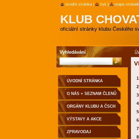
úvodní stránka
|
tisk
|
mapa stránek
KLUB CHOVA
oficiální stránky klubu Českého 
Vyhledávání
Úv
V
1.
ÚVODNÍ STRÁNKA
2.
O NÁS + SEZNAM ČLENŮ
3.
4.
ORGÁNY KLUBU A ČSCH
5.
VÝSTAVY A AKCE
6.
7.
ZPRAVODAJ
8.