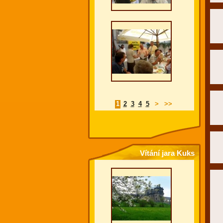
1
2
3
4
5
>
>>
Vítání jara Kuks