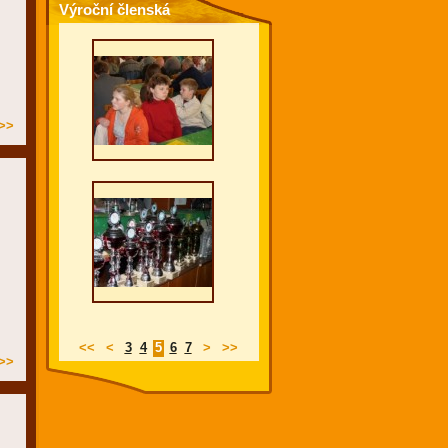
Výroční členská
schůze 10.4.2010
>>
<<
<
3
4
5
6
7
>
>>
>>