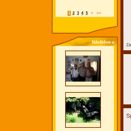
1
2
3
4
5
>
>>
Návštěva u
Zá
německých
chovatelů - červen
2010
S