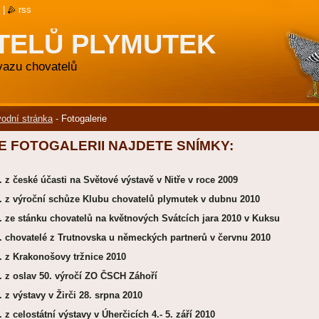
|
rss
TELŮ PLYMUTEK
svazu chovatelů
odní stránka
-
Fotogalerie
E FOTOGALERII NAJDETE SNÍMKY:
 z české účasti na Světové výstavě v Nitře v roce 2009
 z výroční schůze Klubu chovatelů plymutek v dubnu 2010
 ze stánku chovatelů na květnových Svátcích jara 2010 v Kuksu
 chovatelé z Trutnovska u německých partnerů v červnu 2010
 z Krakonošovy tržnice 2010
 z oslav 50. výročí ZO ČSCH Záhoří
 z výstavy v Žirči 28. srpna 2010
 z celostátní výstavy v Úherčicích 4.- 5. září 2010