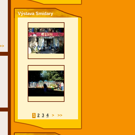
Výstava Smidary
>>
1
2
3
4
>
>>