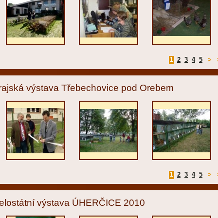
1
2
3
4
5
>
rajská výstava Třebechovice pod Orebem
1
2
3
4
5
>
elostátní výstava ÚHERČICE 2010