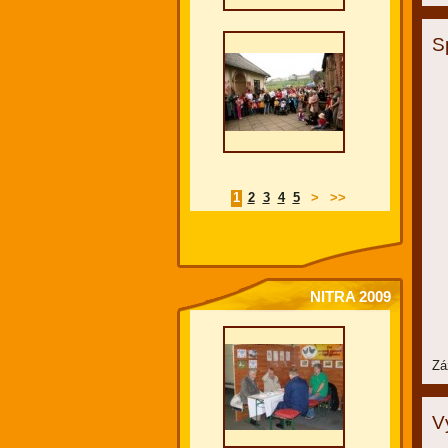
S
1
2
3
4
5
>
>>
NITRA 2009
Zá
V