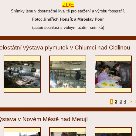
ZDE
Snímky jsou v dostatečné kvalitě pro stažení a výrobu fotografií.
Foto: Jindřich Honzík a Miroslav Pour
(autoři souhlasí s volným užitím snímků)
elostátní výstava plymutek v Chlumci nad Cidlinou
1
2
3
4
>
ýstava v Novém Městě nad Metují