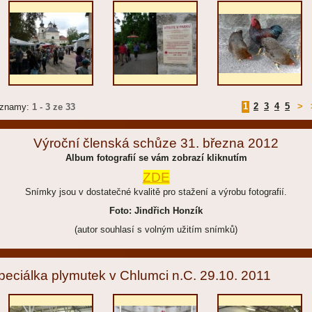
1
2
3
4
5
>
znamy:
1 - 3 ze 33
Výroční členská schůze 31. března 2012
Album fotografií se vám zobrazí kliknutím
ZDE
Snímky jsou v dostatečné kvalitě pro stažení a výrobu fotografií.
Foto: Jindřich Honzík
(autor souhlasí s volným užitím snímků)
peciálka plymutek v Chlumci n.C. 29.10. 2011