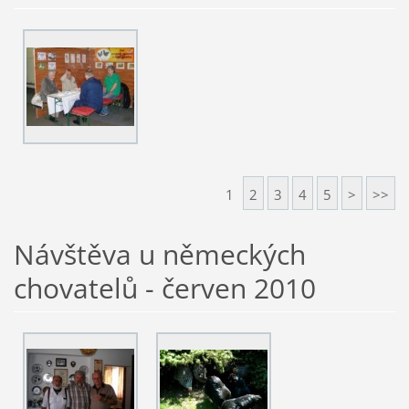
1
2
3
4
5
>
>>
Návštěva u německých
chovatelů - červen 2010