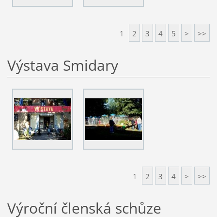
1
2
3
4
5
>
>>
Výstava Smidary
1
2
3
4
>
>>
Výroční členská schůze