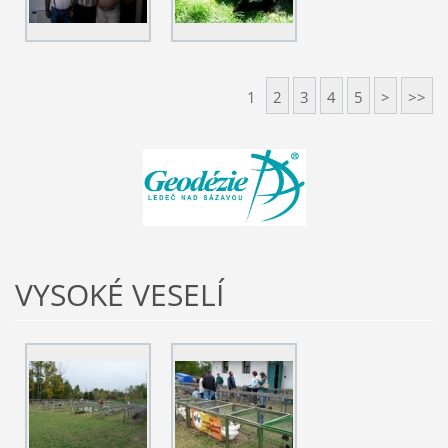
1
2
3
4
5
>
>>
VYSOKÉ VESELÍ