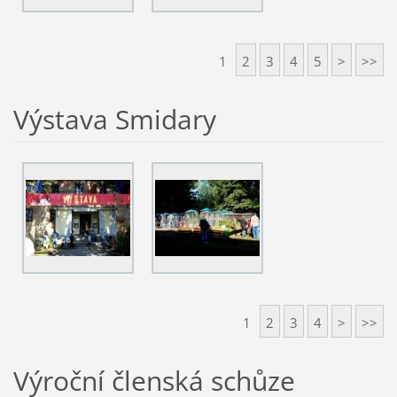
1
2
3
4
5
>
>>
Výstava Smidary
1
2
3
4
>
>>
Výroční členská schůze