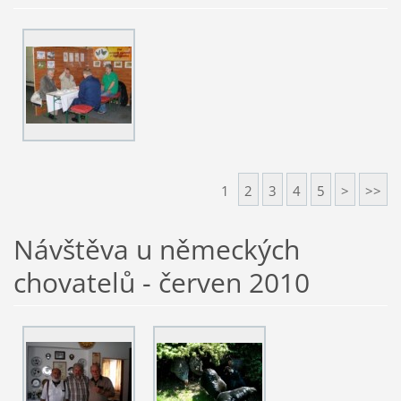
1
2
3
4
5
>
>>
Návštěva u německých
chovatelů - červen 2010