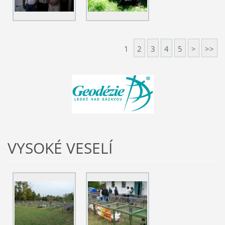
1
2
3
4
5
>
>>
VYSOKÉ VESELÍ